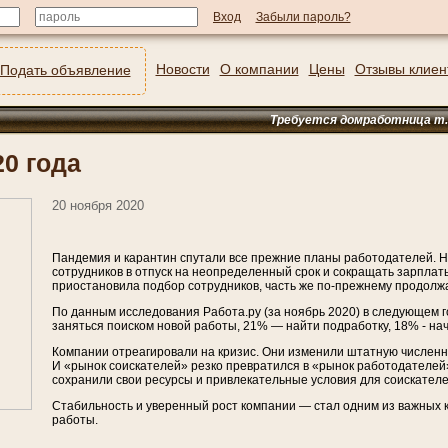
Забыли пароль?
Новости
О компании
Цены
Отзывы клиен
Подать объявление
Требуется домработница т. 8-9
0 года
20 ноября 2020
Пандемия и карантин спутали все прежние планы работодателей. 
сотрудников в отпуск на неопределенный срок и сокращать зарплат
приостановила подбор сотрудников, часть же по-прежнему продолж
По данным исследования Работа.ру (за ноябрь 2020) в следующем
заняться поиском новой работы, 21% — найти подработку, 18% - на
Компании отреагировали на кризис. Они изменили штатную численн
И «рынок соискателей» резко превратился в «рынок работодателей»
сохранили свои ресурсы и привлекательные условия для соискателе
Стабильность и уверенный рост компании — стал одним из важных 
работы.