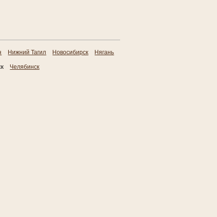
н
Нижний Тагил
Новосибирск
Нягань
ск
Челябинск