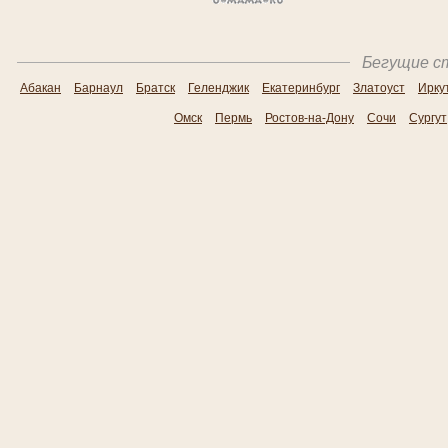
Бегущие ст
Абакан
Барнаул
Братск
Геленджик
Екатеринбург
Златоуст
Ирку
Омск
Пермь
Ростов-на-Дону
Сочи
Сургут